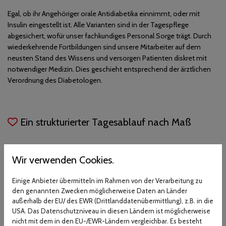
Egal, ob ihr Angehöriger orale Antidiabetika einnimmt, oder mit
Insulin eingestellt ist. Alle Varianten sind in der Tagespflege
abgesichert, wofür unser fachkundiges Personal Sorge trägt. Durch
wiederkehrende Fortbildungen sind unsere Mitarbeiter auf dem
neusten Stand des Wissens und versorgen Patienten diskret mit
notwendiger Medizin. Dies geschieht entsprechend der ärztlichen
Verordnung des Diabetologen.
Ein strukturierter Tagesablauf nach Maß
Wir verwenden Cookies.
Einige Anbieter übermitteln im Rahmen von der Verarbeitung zu
den genannten Zwecken möglicherweise Daten an Länder
außerhalb der EU/ des EWR (Drittlanddatenübermittlung), z.B. in die
USA. Das Datenschutzniveau in diesen Ländern ist möglicherweise
nicht mit dem in den EU-/EWR-Ländern vergleichbar. Es besteht