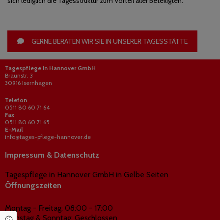
sich lediglich die Tagesstruktur zum Vorteil aller Beteiligten.
GERNE BERATEN WIR SIE IN UNSERER TAGESSTÄTTE
Tagespflege in Hannover GmbH
Braunstr. 3
30916 Isernhagen
Telefon
0511 80 60 71 64
F
ax
0511 80 60 71 65
E-Mail
info@tages-pflege-hannover.de
Impressum
&
Datenschutz
Tagespflege in Hannover GmbH in Gelbe Seiten
Öffnungszeiten
Montag - Freitag: 08:00 - 17:00
Samstag & Sonntag: Geschlossen
Cookie Einstellungen