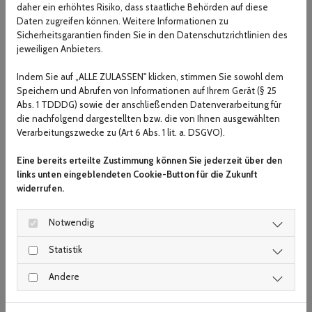
daher ein erhöhtes Risiko, dass staatliche Behörden auf diese
Daten zugreifen können. Weitere Informationen zu
Sicherheitsgarantien finden Sie in den Datenschutzrichtlinien des
jeweiligen Anbieters.
Indem Sie auf „ALLE ZULASSEN" klicken, stimmen Sie sowohl dem
Speichern und Abrufen von Informationen auf Ihrem Gerät (§ 25
Abs. 1 TDDDG) sowie der anschließenden Datenverarbeitung für
die nachfolgend dargestellten bzw. die von Ihnen ausgewählten
Verarbeitungszwecke zu (Art 6 Abs. 1 lit. a. DSGVO).
Je nachdem, um welche Uhrzeit unsere Tagesgäste ankommen, gibt
es Frühstück, Mittagessen und Nachmittagskaffee nach Wunsch.
Eine bereits erteilte Zustimmung können Sie jederzeit über den
Zwischen den Essenszeiten steht eine individuelle Betreuung im
links unten eingeblendeten Cookie-Button für die Zukunft
widerrufen.
Fokus, ganz nach Können und Tageszustand der Besucher. Wer sich
an Gesellschaftsspielen erfreut, nutzt die Gelegenheit, mit anderen
zu spielen, wer lieber singt, oder Handwerk betreibt, kann auch
Notwendig
dieses umsetzen.
Statistik
Andere