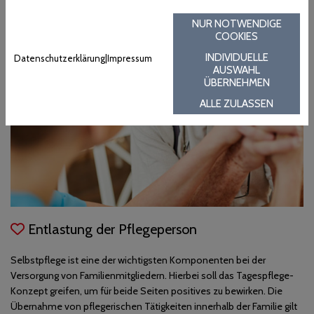
NUR NOTWENDIGE
COOKIES
INDIVIDUELLE
Datenschutzerklärung
|
Impressum
AUSWAHL
ÜBERNEHMEN
ALLE ZULASSEN
Entlastung der Pflegeperson
Selbstpflege ist eine der wichtigsten Komponenten bei der
Versorgung von Familienmitgliedern. Hierbei soll das Tagespflege-
Konzept greifen, um für beide Seiten positives zu bewirken. Die
Übernahme von pflegerischen Tätigkeiten innerhalb der Familie gilt